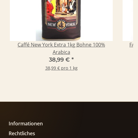
Caffé New York Extra 1kg Bohne 100%
FAB
Arabica
38,99 €
*
38,99 € pro 1 kg
Informationen
Rechtliches