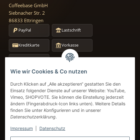
Coffeebase GmbH
Siebnacher Str. 2
86833 Ettringen
PayPal
Lastschrift
Kreditkarte
Vorkasse
Amazon Pay
+49 8249 9691934
Wie wir Cookies & Co nutzen
Service-Telefon
Durch Klicken auf „Alle akzeptieren“ gestatten Sie den
info@coffeebase-gmbh.de
Einsatz folgender Dienste auf unserer Website: YouTube,
24h Verfügbarkeit
Vimeo, SHOPVOTE. Sie können die Einstellung jederzeit
ändern (Fingerabdruck-Icon links unten). Weitere Details
finden Sie unter
Konfigurieren
und in unserer
Datenschutzerklärung
.
VERTRAG WIDERRUFEN
Impressum
|
Datenschutz
* Alle Preise inkl. gesetzlicher USt.