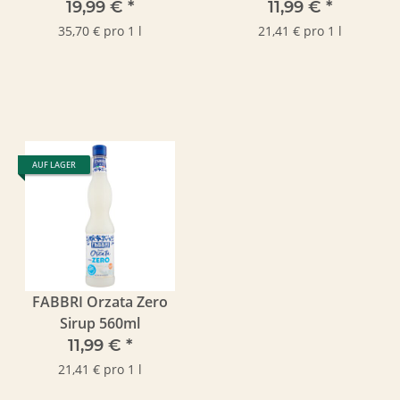
560ml
19,99 €
*
11,99 €
*
35,70 € pro 1 l
21,41 € pro 1 l
AUF LAGER
FABBRI Orzata Zero
Sirup 560ml
11,99 €
*
21,41 € pro 1 l