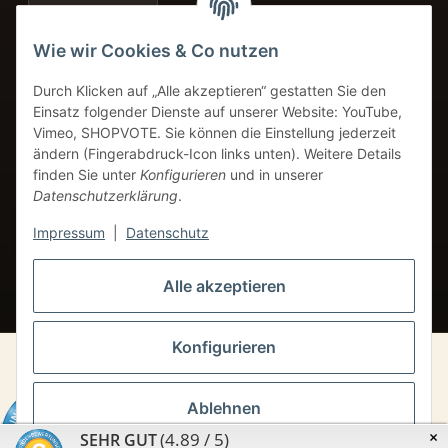
Amazon Pay
+49 8249 9691934
Wie wir Cookies & Co nutzen
Service-Telefon
Durch Klicken auf „Alle akzeptieren“ gestatten Sie den
info@coffeebase-gmbh.de
Einsatz folgender Dienste auf unserer Website: YouTube,
24h Verfügbarkeit
Vimeo, SHOPVOTE. Sie können die Einstellung jederzeit
ändern (Fingerabdruck-Icon links unten). Weitere Details
finden Sie unter
Konfigurieren
und in unserer
Datenschutzerklärung
.
VERTRAG WIDERRUFEN
Impressum
|
Datenschutz
* Alle Preise inkl. gesetzlicher USt.
Alle akzeptieren
Konfigurieren
© Coffebase GmbH
Ablehnen
×
(4.89 / 5)
SEHR GUT