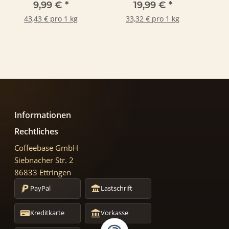
Vase
9,99 €
*
19,99 €
*
43,43 € pro 1 kg
33,32 € pro 1 kg
Informationen
Rechtliches
Coffeebase GmbH
Siebnacher Str. 2
86833 Ettringen
PayPal
Lastschrift
Kreditkarte
Vorkasse