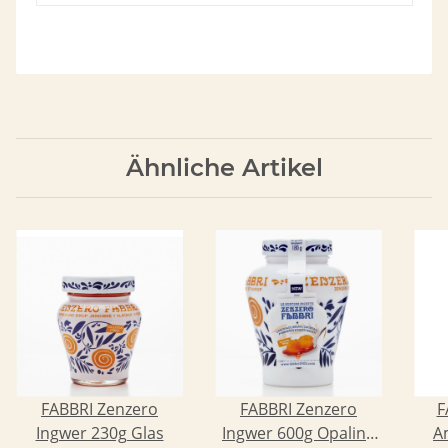
Ähnliche Artikel
FABBRI Zenzero
FABBRI Zenzero
F
Ingwer 230g Glas
Ingwer 600g Opaline
A