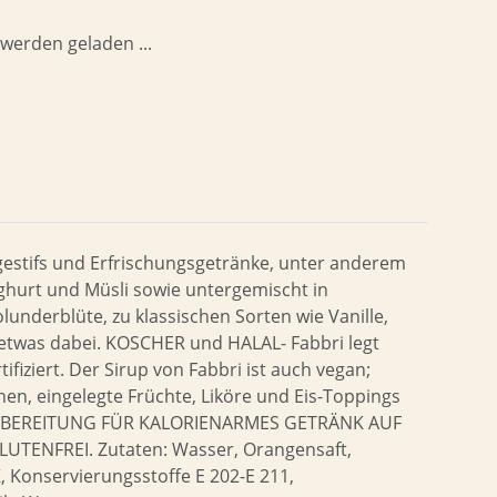
erden geladen ...
Digestifs und Erfrischungsgetränke, unter anderem
ghurt und Müsli sowie untergemischt in
nderblüte, zu klassischen Sorten wie Vanille,
n etwas dabei. KOSCHER und HALAL- Fabbri legt
ifiziert. Der Sirup von Fabbri ist auch vegan;
chen, eingelegte Früchte, Liköre und Eis-Toppings
lt. ZUBEREITUNG FÜR KALORIENARMES GETRÄNK AUF
ENFREI. Zutaten: Wasser, Orangensaft,
, Konservierungsstoffe E 202-E 211,