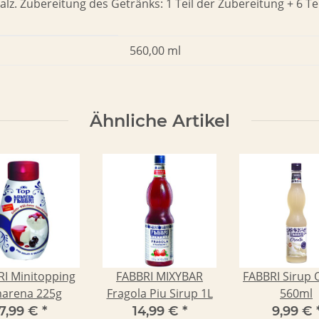
z. Zubereitung des Getränks: 1 Teil der Zubereitung + 6 Te
560,00 ml
Ähnliche Artikel
I Minitopping
FABBRI MIXYBAR
FABBRI Sirup 
arena 225g
Fragola Piu Sirup 1L
560ml
7,99 €
*
14,99 €
*
9,99 €