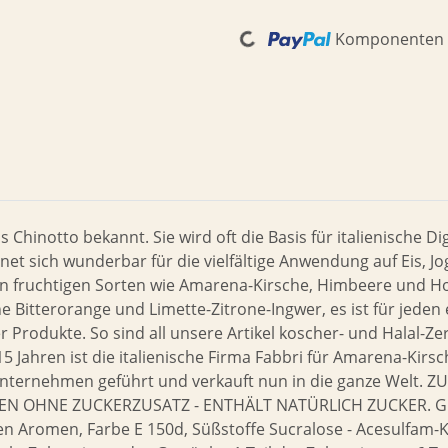
Loading...
Komponenten w
s Chinotto bekannt. Sie wird oft die Basis für italienische 
 sich wunderbar für die vielfältige Anwendung auf Eis, Jo
 fruchtigen Sorten wie Amarena-Kirsche, Himbeere und Holu
he Bitterorange und Limette-Zitrone-Ingwer, es ist für jede
 Produkte. So sind all unsere Artikel koscher- und Halal-Zert
115 Jahren ist die italienische Firma Fabbri für Amarena-Kirs
enunternehmen geführt und verkauft nun in die ganze We
 OHNE ZUCKERZUSATZ - ENTHÄLT NATÜRLICH ZUCKER. GLUT
n Aromen, Farbe E 150d, Süßstoffe Sucralose - Acesulfam-K