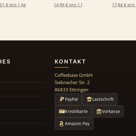
51 € pro 1 kg
14,99 € pro 1 l
17,84 € pro 
HES
KONTAKT
Coffeebase GmbH
Siebnacher Str. 2
86833 Ettringen
PayPal
Lastschrift
Kreditkarte
Vorkasse
Amazon Pay