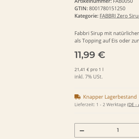
Artikelnummer:
FAB0050
GTIN:
8001780151250
Kategorie:
FABBRI Zero Sir
Fabbri Sirup mit natürlich
als Topping auf Eis oder z
11,99 €
21,41 € pro 1 l
inkl. 7% USt.
Knapper Lagerbestand
Lieferzeit:
1 - 2 Werktage
(DE -