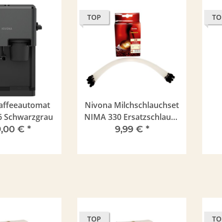
TOP
TO
affeeautomat
Nivona Milchschlauchset
6 Schwarzgrau
NIMA 330 Ersatzschlauch
3Stück/Pck.
,00 €
*
9,99 €
*
TOP
TO