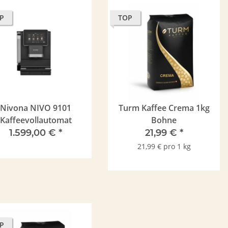
P
TOP
Nivona NIVO 9101
Turm Kaffee Crema 1kg
Kaffeevollautomat
Bohne
1.599,00 €
*
21,99 €
*
21,99 € pro 1 kg
P