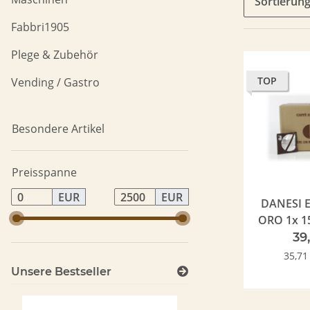
Sortierun
Fabbri1905
Plege & Zubehör
TOP
Vending / Gastro
Besondere Artikel
Preisspanne
EUR
EUR
DANESI E
ORO 1x 15
7,5 g
39
35,71
Unsere Bestseller