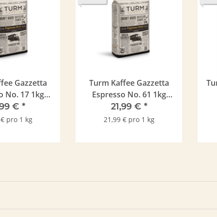
fee Gazzetta
Turm Kaffee Gazzetta
Tu
No. 17 1kg
Espresso No. 61 1kg
ohne
Bohne
,99 €
*
21,99 €
*
 € pro 1 kg
21,99 € pro 1 kg