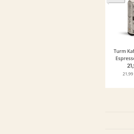
Turm Kaf
Espresso 
B
21
21,99