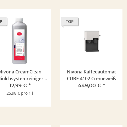
P
TOP
Premium-Caffé
Turm Kaffee Bio&Fair Kaffee
FAB
e 1kg Bohne
1kg Bohne
Nivona CreamClean
Nivona Kaffeeautomat
,99 €
*
22,99 €
*
iulchsystemreiniger
CUBE 4102 Cremeweiß
 € pro 1 kg
22,99 € pro 1 kg
00ml (15 x Reinigen)
12,99 €
*
449,00 €
*
25,98 € pro 1 l