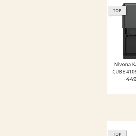
TOP
Nivona K
CUBE 410
449
TOP