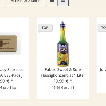
g
Artikel pro Seite
TOP
TO
asy Espresso
Fabbri Sweet & Sour
Jur
0 ESE-Pads je
Flüssigkonzentrat 1 Liter
 gemahlen
,99 €
*
19,99 €
*
 € pro 1 kg
19,99 € pro 1 l