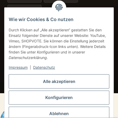
Amazon Pay
+49 8249 9691934
Wie wir Cookies & Co nutzen
Service-Telefon
Durch Klicken auf „Alle akzeptieren“ gestatten Sie den
info@coffeebase-gmbh.de
Einsatz folgender Dienste auf unserer Website: YouTube,
24h Verfügbarkeit
Vimeo, SHOPVOTE. Sie können die Einstellung jederzeit
ändern (Fingerabdruck-Icon links unten). Weitere Details
finden Sie unter
Konfigurieren
und in unserer
Datenschutzerklärung
.
VERTRAG WIDERRUFEN
Impressum
|
Datenschutz
* Alle Preise inkl. gesetzlicher USt.
Alle akzeptieren
Konfigurieren
© Coffebase GmbH
Ablehnen