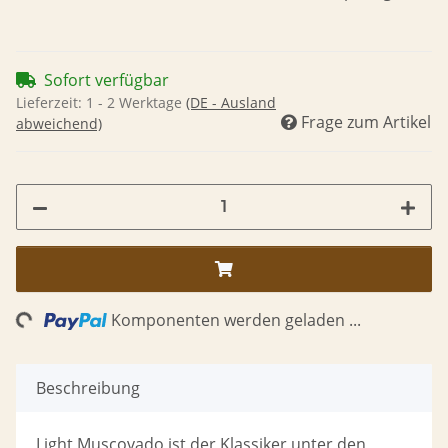
Sofort verfügbar
Lieferzeit:
1 - 2 Werktage
(DE - Ausland
Frage zum Artikel
abweichend)
ng...
Komponenten werden geladen ...
Beschreibung
Light Muscovado ist der Klassiker unter den