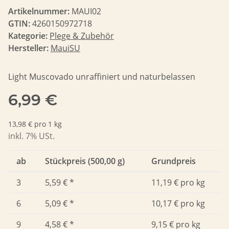
Artikelnummer:
MAUI02
GTIN:
4260150972718
Kategorie:
Plege & Zubehör
Hersteller:
MauiSU
Light Muscovado unraffiniert und naturbelassen
6,99 €
13,98 € pro 1 kg
inkl. 7% USt.
ab
Stückpreis (500,00 g)
Grundpreis
3
5,59 €
*
11,19 € pro kg
6
5,09 €
*
10,17 € pro kg
9
4,58 €
*
9,15 € pro kg