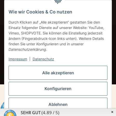
Amazon Pay
+49 8249 9691934
Wie wir Cookies & Co nutzen
Service-Telefon
Durch Klicken auf „Alle akzeptieren“ gestatten Sie den
info@coffeebase-gmbh.de
Einsatz folgender Dienste auf unserer Website: YouTube,
24h Verfügbarkeit
Vimeo, SHOPVOTE. Sie können die Einstellung jederzeit
ändern (Fingerabdruck-Icon links unten). Weitere Details
finden Sie unter
Konfigurieren
und in unserer
Datenschutzerklärung
.
VERTRAG WIDERRUFEN
Impressum
|
Datenschutz
* Alle Preise inkl. gesetzlicher USt.
Alle akzeptieren
Konfigurieren
© Coffebase GmbH
Ablehnen
×
(4.89 / 5)
SEHR GUT