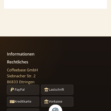
Informationen
Rechtliches
Coffeebase GmbH
Siebnacher Str. 2
86833 Ettringen
PayPal
Lastschrift
Kreditkarte
Vorkasse