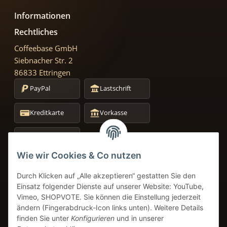
Informationen
Rechtliches
Coffeebase GmbH
Siebnacher Str. 2
86833 Ettringen
PayPal
Lastschrift
Kreditkarte
Vorkasse
Amazon Pay
+49 8249 9691934
Wie wir Cookies & Co nutzen
Service-Telefon
Durch Klicken auf „Alle akzeptieren“ gestatten Sie den
info@coffeebase-gmbh.de
Einsatz folgender Dienste auf unserer Website: YouTube,
24h Verfügbarkeit
Vimeo, SHOPVOTE. Sie können die Einstellung jederzeit
ändern (Fingerabdruck-Icon links unten). Weitere Details
finden Sie unter
Konfigurieren
und in unserer