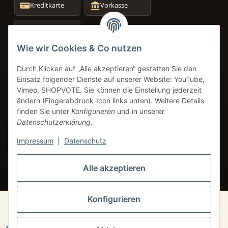
Kreditkarte
Vorkasse
Amazon Pay
+49 8249 9691934
Wie wir Cookies & Co nutzen
Service-Telefon
Durch Klicken auf „Alle akzeptieren“ gestatten Sie den
info@coffeebase-gmbh.de
Einsatz folgender Dienste auf unserer Website: YouTube,
24h Verfügbarkeit
Vimeo, SHOPVOTE. Sie können die Einstellung jederzeit
ändern (Fingerabdruck-Icon links unten). Weitere Details
finden Sie unter
Konfigurieren
und in unserer
Datenschutzerklärung
.
VERTRAG WIDERRUFEN
Impressum
|
Datenschutz
* Alle Preise inkl. gesetzlicher USt.
Alle akzeptieren
Konfigurieren
© Coffebase GmbH