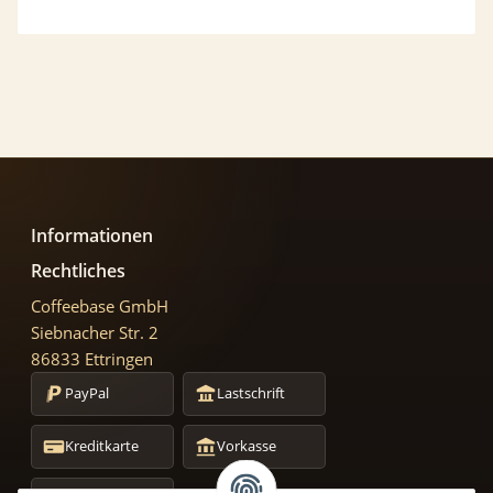
Informationen
Rechtliches
Coffeebase GmbH
Siebnacher Str. 2
86833 Ettringen
PayPal
Lastschrift
Kreditkarte
Vorkasse