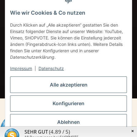
Amazon Pay
+49 8249 9691934
Wie wir Cookies & Co nutzen
Service-Telefon
Durch Klicken auf „Alle akzeptieren“ gestatten Sie den
info@coffeebase-gmbh.de
Einsatz folgender Dienste auf unserer Website: YouTube,
24h Verfügbarkeit
Vimeo, SHOPVOTE. Sie können die Einstellung jederzeit
ändern (Fingerabdruck-Icon links unten). Weitere Details
finden Sie unter
Konfigurieren
und in unserer
Datenschutzerklärung
.
VERTRAG WIDERRUFEN
Impressum
|
Datenschutz
* Alle Preise inkl. gesetzlicher USt.
Alle akzeptieren
Konfigurieren
© Coffebase GmbH
Ablehnen
×
(4.89 / 5)
SEHR GUT