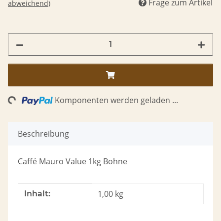
Frage zum Artikel
abweichend)
ng...
Komponenten werden geladen ...
Beschreibung
Caffé Mauro Value 1kg Bohne
Produkteigenschaft
Wert
1,00 kg
Inhalt: