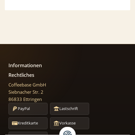
Informationen
Rechtliches
Coffeebase GmbH
Siebnacher Str. 2
86833 Ettringen
PayPal
Lastschrift
Kreditkarte
Vorkasse