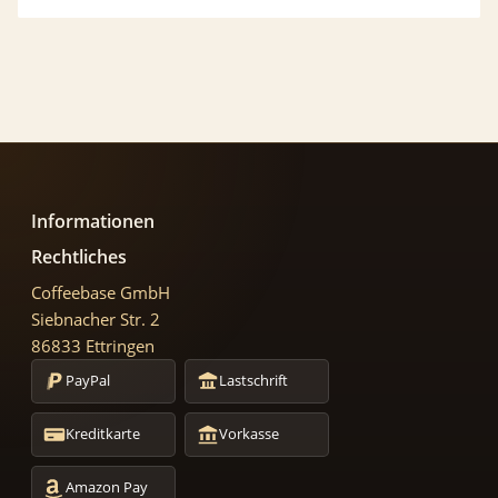
Informationen
Rechtliches
Coffeebase GmbH
Siebnacher Str. 2
86833 Ettringen
PayPal
Lastschrift
Kreditkarte
Vorkasse
Amazon Pay