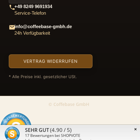
+49 8249 9691934
Service-Telefon
info@coffeebase-gmbh.de
24h Verfügbarkeit
VERTRAG WIDERRUFEN
* Alle Preise inkl. gesetzlicher USt.
© Coffebase GmbH
×
(4.90 / 5)
SEHR GUT
17
Bewertungen bei SHOPVOTE